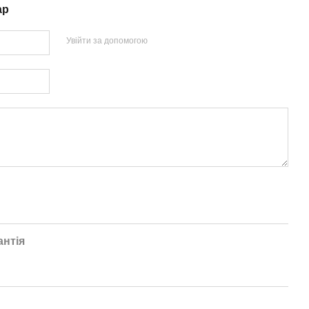
ар
Увійти за допомогою
антія