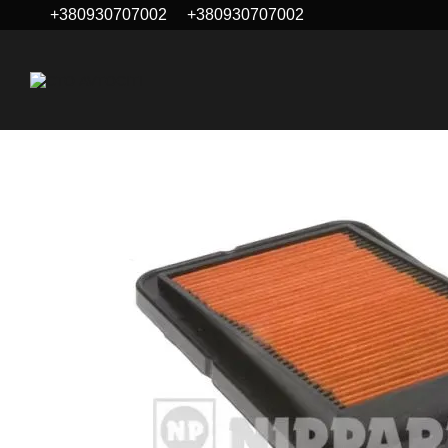
+380930707002
+380930707002
Перейти до основного контенту