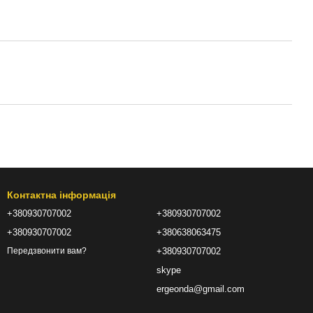
Контактна інформація
+380930707002
+380930707002
+380930707002
+380638063475
+380930707002
Передзвонити вам?
skype
ergeonda@gmail.com