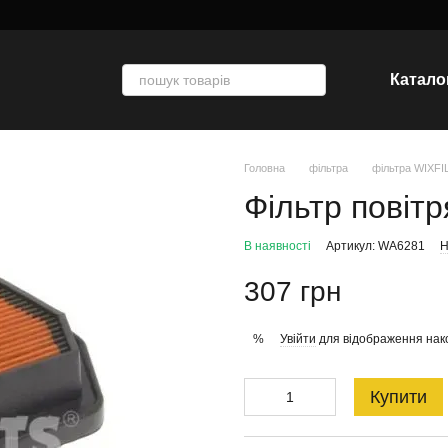
Катало
Головна
фільтра
фільтра WIXF
Фільтр повіт
В наявності
Артикул: WA6281
Н
307 грн
Увійти
для відображення нак
%
Купити