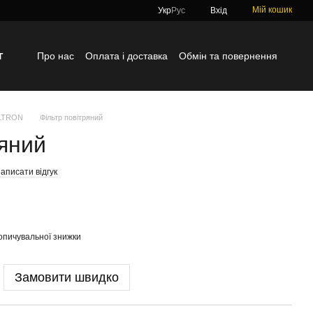
Мій кошик
Укр
Рус
Вхід
г
Про нас
Оплата і доставка
Обмін та повернення
Контактна інформація
Блог
Відгуки про магазин
ILTRON
Фільтр повітряний
ряний
аписати відгук
опичувальної знижки
Замовити швидко