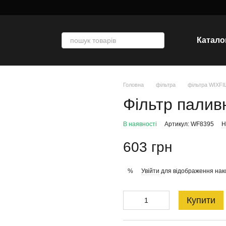
Катало
Головна
фільтра
фільтра WIXF
Фільтр палив
В наявності
Артикул: WF8395
Н
603 грн
Увійти
для відображення нак
%
Купити