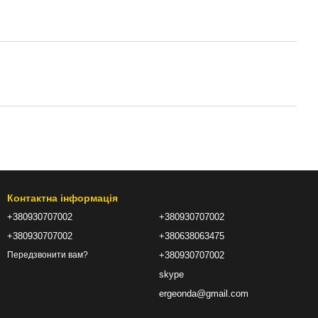
Контактна інформація
+380930707002
+380930707002
+380930707002
+380638063475
+380930707002
Передзвонити вам?
skype
ergeonda@gmail.com