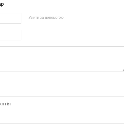
ар
Увійти за допомогою
антія