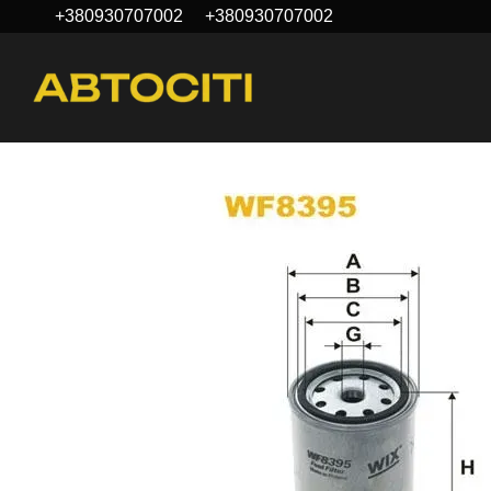
+380930707002
+380930707002
Перейти до основного контенту