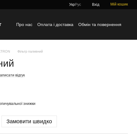
Мій кошик
Укр
Рус
Вхід
г
Про нас
Оплата і доставка
Обмін та повернення
Контактна інформація
Блог
Відгуки про магазин
ILTRON
Фільтр паливний
ний
аписати відгук
опичувальної знижки
Замовити швидко