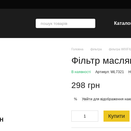
Катало
Головна
фільтра
фільтра WIXF
Фільтр масля
В наявності
Артикул: WL7321
Н
298 грн
Увійти
для відображення нак
%
Купити