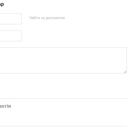
ар
Увійти за допомогою
антія