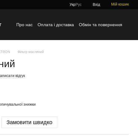
Мій кошик
Укр
Рус
Вхід
г
Про нас
Оплата і доставка
Обмін та повернення
Контактна інформація
Блог
Відгуки про магазин
ILTRON
Фільтр масляний
ний
аписати відгук
опичувальної знижки
Замовити швидко