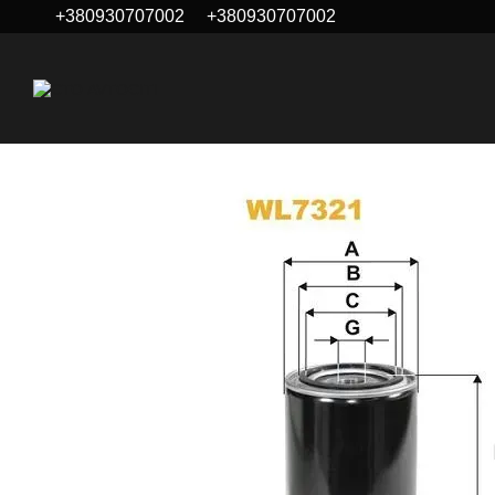
+380930707002
+380930707002
Перейти до основного контенту