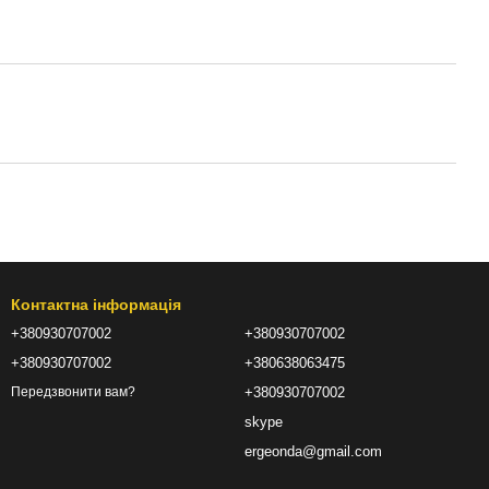
Контактна інформація
+380930707002
+380930707002
+380930707002
+380638063475
+380930707002
Передзвонити вам?
skype
ergeonda@gmail.com