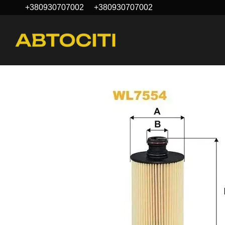
+380930707002
+380930707002
Перейти до основного контенту