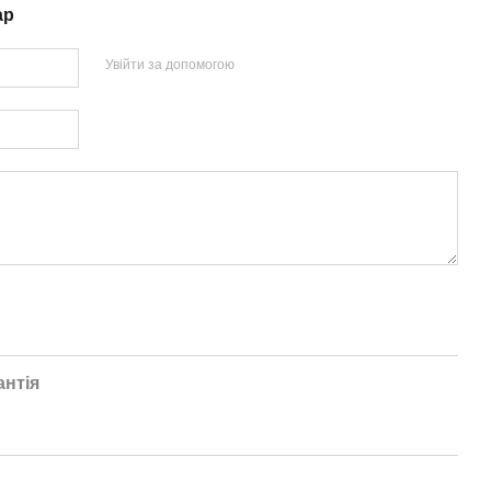
ар
Увійти за допомогою
антія