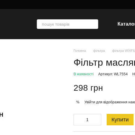
Катало
Головна
фільтра
фільтра WIXF
Фільтр масля
В наявності
Артикул: WL7554
Н
298 грн
Увійти
для відображення нак
%
Купити