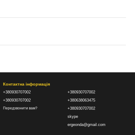
Контактна інформація
+380930707002
+380930707002
+380930707002
+380638063475
+380930707002
Передзвонити вам?
skype
ergeonda@gmail.com