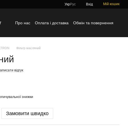
Мій кошик
Укр
Рус
Вхід
г
Про нас
Оплата і доставка
Обмін та повернення
Контактна інформація
Блог
Відгуки про магазин
ILTRON
Фільтр масляний
ний
аписати відгук
опичувальної знижки
Замовити швидко