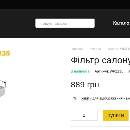
Катало
Головна
фільтра
фільтра WIXF
Фільтр салон
В наявності
Артикул: WP2235
Н
889 грн
Увійти
для відображення нак
%
Купити