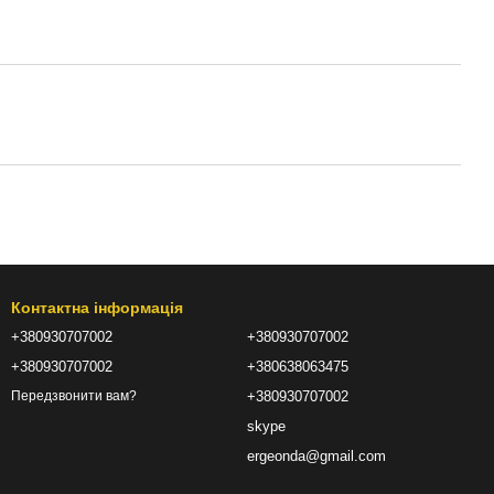
Контактна інформація
+380930707002
+380930707002
+380930707002
+380638063475
+380930707002
Передзвонити вам?
skype
ergeonda@gmail.com