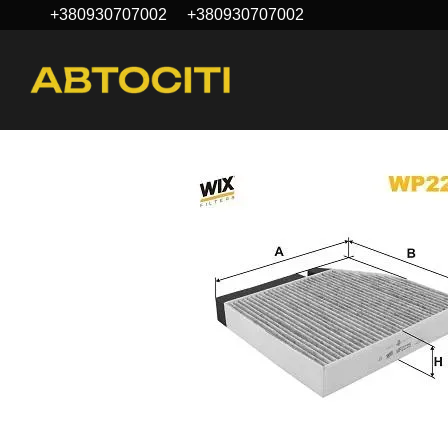
+380930707002
+380930707002
Перейти до основного контенту