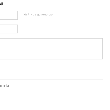
ар
Увійти за допомогою
антія