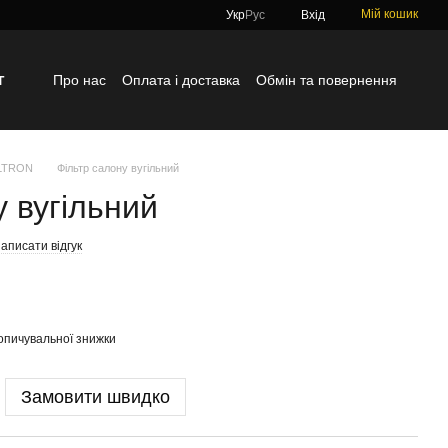
Мій кошик
Укр
Рус
Вхід
г
Про нас
Оплата і доставка
Обмін та повернення
Контактна інформація
Блог
Відгуки про магазин
ILTRON
Фільтр салону вугільний
у вугільний
аписати відгук
опичувальної знижки
Замовити швидко