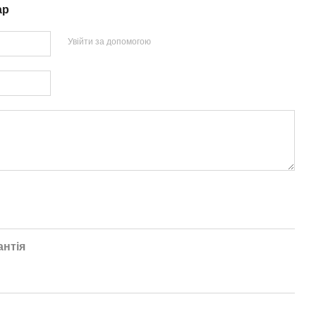
ар
Увійти за допомогою
антія