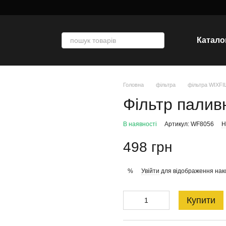
Катало
Головна
фільтра
фільтра WIXF
Фільтр палив
В наявності
Артикул: WF8056
Н
498 грн
Увійти
для відображення нак
%
Купити