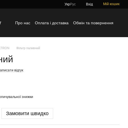
Мій кошик
Укр
Рус
Вхід
г
Про нас
Оплата і доставка
Обмін та повернення
Контактна інформація
Блог
Відгуки про магазин
ILTRON
Фільтр паливний
ний
аписати відгук
опичувальної знижки
Замовити швидко