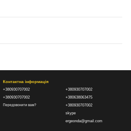
Контактна інформація
+380930707002
+380930707002
+380930707002
+380638063475
+380930707002
Передзвонити вам?
skype
ergeonda@gmail.com