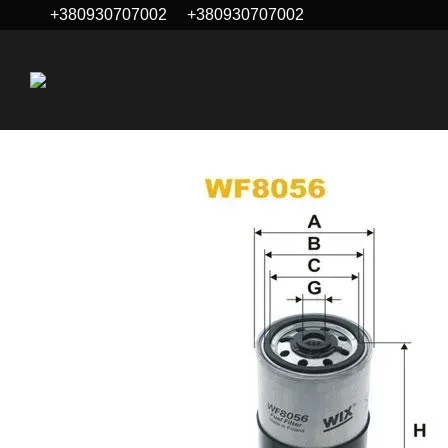
+380930707002
+380930707002
Перейти до основного контенту