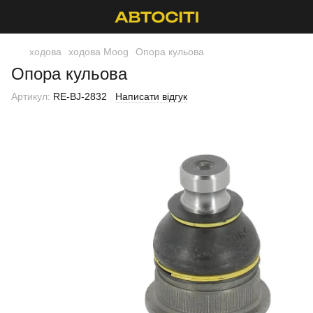
ходова
ходова Moog
Опора кульова
Опора кульова
Артикул:
RE-BJ-2832
Написати відгук