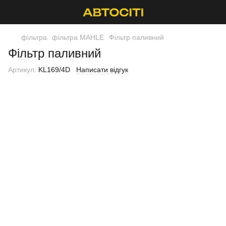
фільтра
фільтра MAHLE
Фільтр паливний
Фільтр паливний
Артикул:
KL169/4D
Написати відгук