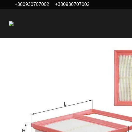
+380930707002
+380930707002
Перейти до основного контенту