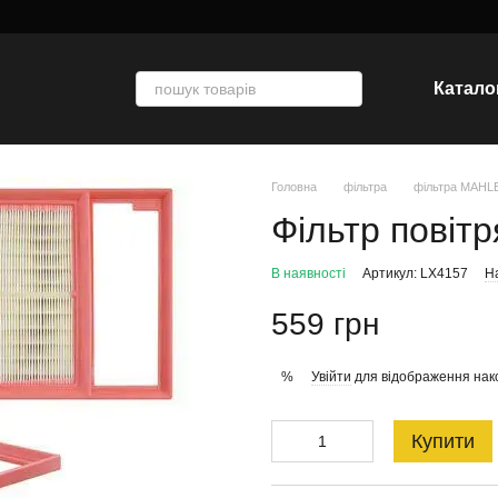
Катало
Головна
фільтра
фільтра MAHL
Фільтр повіт
В наявності
Артикул: LX4157
На
559 грн
Увійти
для відображення нак
%
Купити