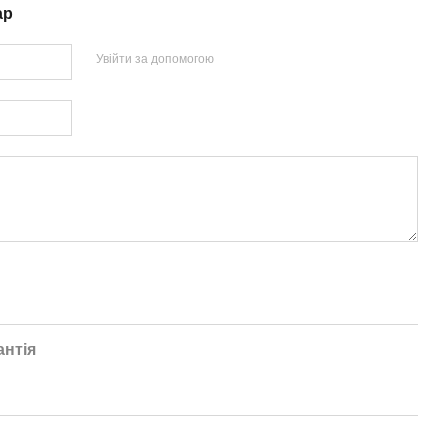
ар
Увійти за допомогою
антія