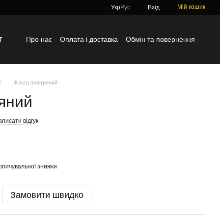
Мій кошик
Укр
Рус
Вхід
г
Про нас
Оплата і доставка
Обмін та повернення
Контактна інформація
Блог
Відгуки про магазин
E
Фільтр повітряний
ряний
писати відгук
опичувальної знижки
Замовити швидко