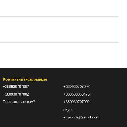
Контактна інформація
+380930707002
+380930707002
+380930707002
+380638063475
+380930707002
Передзвонити вам?
skype
ergeonda@gmail.com