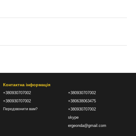
Контактна інформація
+380930707002
+380930707002
+380930707002
+380638063475
+380930707002
Передзвонити вам?
skype
ergeonda@gmail.com