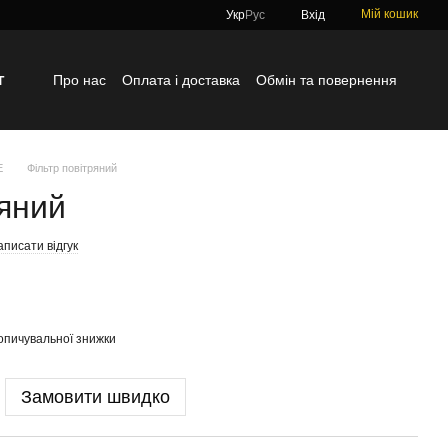
Мій кошик
Укр
Рус
Вхід
г
Про нас
Оплата і доставка
Обмін та повернення
Контактна інформація
Блог
Відгуки про магазин
E
Фільтр повітряний
ряний
писати відгук
опичувальної знижки
Замовити швидко