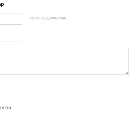
ар
Увійти за допомогою
антія