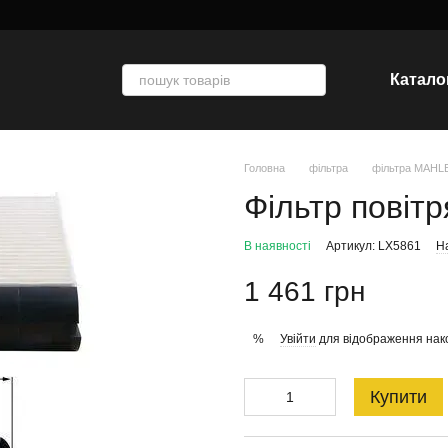
Катало
Головна
фільтра
фільтра MAHL
Фільтр повіт
В наявності
Артикул: LX5861
На
1 461 грн
Увійти
для відображення нак
%
Купити