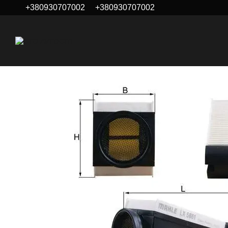
+380930707002
+380930707002
Перейти до основного контенту